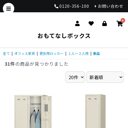
0120-356-100
お問い合わせ
0
おもてなしボックス
全て
|
オフィス家具
|
更衣用ロッカー
|
１人～２人用
|
新品
31件
の商品が見つかりました