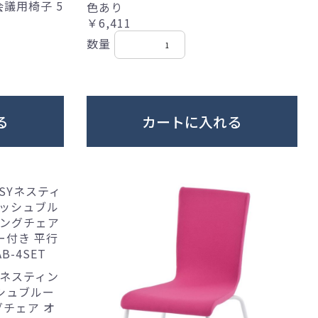
議用椅子 5
色あり
￥6,411
数量
る
カートに入れる
Yネスティン
ッシュブルー
チェア オ