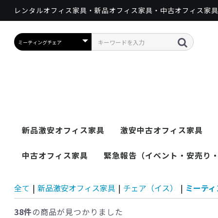
レンタルオフィス家具・新品オフィス家具・中古オフィス家
新品激安オフィス家具
激安中古オフィス家具
机（デスク）
チェア（イス）
テーブル
収納家具
更衣用ロッカー
パーティション
カウンター
ホワイトボード
役員家具
会議・応接セット
オフィスグリーン
金庫・セキュリティ
OA機器
その他
テレワーク家具
工場器具
中古オフィス家具
緊急報告（イベント・安売り
開業セット（デス
平机
片袖机
両袖机
役員デスク
ワゴン・脇机
デスクトップパネル
フリーアドレスデス
その他デスク
売れ筋デスク
オフィスチェア 肘つ
オフィスチェア 肘な
ミーティングチェア
折り畳みイス・パイ
チェア台車・チェア
役員用チェア
その他チェア
会議テーブル W1800
大型会議テーブル
折り畳み・スタック
T字脚テーブル
ワークテーブル
サイドテーブル
応接テーブル
座卓
カフェテーブル
その他テーブル
キャビネット H2100
キャビネット H2100
キャビネット H2100
キャビネット H2100
キャビネット H1800
キャビネット H1800
キャビネット H1800
キャビネット H1800
キャビネット H1800
キャビネット H1000
キャビネット H1000
キャビネット H1000
キャビネット H1000
キャビネット H1000
マガジンラック
レターケース・クリ
軽量ラック
ファイル書庫
その他収納家具
１人～２人用
３人～４人用
６人～８人用
９人用～
シューズロッカー・
デスクトップパネル
自立式パーティショ
連結式パーティショ
その他（施工タイプ
ワークブース
ローカウンター
ハイカウンター
インフォメーション
ホワイトボード（キ
ホワイトボード（壁
役員用デスク
役員用チェア
役員用収納家具
会議・応接セット
応接セット（ソファ
応接チェア・ソファ
応接テーブル
その他会議・応接家
観葉植物
人工観葉植物
金庫
セキュリティ・その
複合機・コピー機
プリンター
ビジネスホン
シュレッダー
PC・関連機器
その他OA機器
その他・オフィス用
カタログスタンド・
コートハンガー
傘立て
ゴミ箱
机（デスク）
チェア（イス）
テーブル
収納家具
ホワイトボード
パールホワイト
作業台
ツールワゴン
工具保管
キャビネット
ツーリング
パネルハンガー・パ
スチール棚
ステンレス製品
荷役・運搬機器
机（デスク）
チェア（イス）
テーブル
収納家具
更衣用ロッカー
パーティション
カウンター
ホワイトボード
役員家具
会議・応接セット
オフィスグリーン
金庫・セキュリティ
OA機器
その他
大量入荷商品
ク）
ク
き
し
プ椅子
カート
未満
W1800以上
テーブル
オープン扉
両開き扉
引き違い扉
ラテラル
オープン扉
両開き扉
引き違い扉
ガラス扉
ラテラル
オープン扉
両開き扉
引き違い扉
ガラス扉
ラテラル
スタルケース
下駄箱
ン
ン
等）
カウンター
ャスター付）
掛けタイプ）
（テーブル+チェ
セット）
具・機具
他
備品
ペーパーハンガー
ーティション
ア）
成約済み商品
消費税変更について！
全て
|
新品激安オフィス家具
|
チェア（イス）
|
ミーティ
38件
の商品が見つかりました