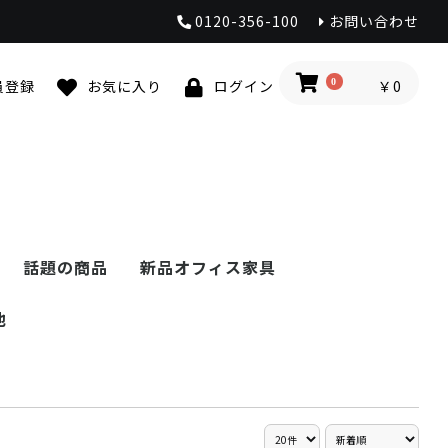
0120-356-100
お問い合わせ
0
￥0
員登録
お気に入り
ログイン
話題の商品
新品オフィス家具
ト
ー・パ
品
器
ワゴン
脇机
ン
他
ミシュラン ゴルフボ
テーブル・チェア
ついたて
浴場用備品
ワゴン・カート
ロッカー
セキュリティボック
コスメ
ダイエット
サプリメント
健康グッズ
日用雑貨
洗剤
グルメ
スクールデスク
片袖机
チェア
テーブル
キャビネット
シューズロッカー
パーティション
役員家具
その他
入荷待ち商品
テレワーク家具
工場器具
新品
中古
新品
中古
ナチュール
ローズヒップティー
健康寿足
売れ筋商品
売れ筋商品2
オーラルドクター
OPKD
yera［イエ
TLシリーズ
ホワイト書庫
OPLCSLC-M6
OPLCSLC-M9
OPLCSLB-M6
OPLCSLB-M8
OPLCSLB-M1
OPLCSLB-21
OPLCSLC-M
OPLCSLC-1
OPLCSLC-2
OPLCSLC-24
OPLCSLC-DM
OPLCSLC-M1
OPLCSLC-9T
OPLCSLC-D9
OPLCSLC-12
OPLCSLC-D1
ローパーティ
RFSCR
UDTP
VP-39
VP-11
ホワイトオフ
アルコールス
サーモフレッ
机（デスク）
チェア（イス
テーブル
収納家具
ホワイトボー
パールホワイ
作業台
ツールワゴン
工具保管
キャビネット
ツーリング
パネルハンガ
スチール棚
ステンレス製
荷役・運搬機
ール
ス
（UK）
スク（ODS）
ーティション
デスクトップパネル
透明パネル
机（デスク）
チェア（イス）
テーブル
その他