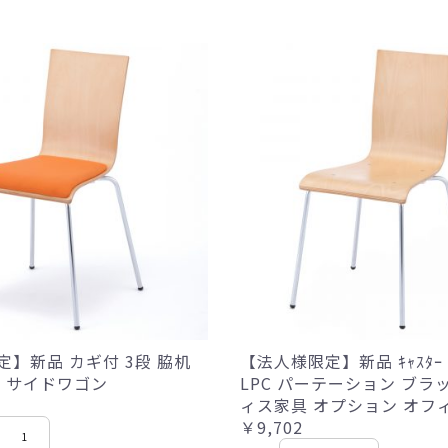
】新品 カギ付 3段 脇机
【法人様限定】新品 ｷｬｽﾀ
机 サイドワゴン
LPC パーテーション ブラッ
ィス家具 オプション オフ
￥9,702