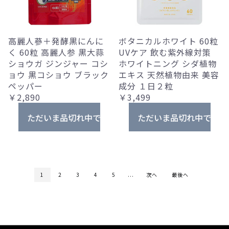
高麗人蔘＋発酵黒にんに
ボタニカルホワイト 60粒
く 60粒 高麗人参 黒大蒜
UVケア 飲む紫外線対策
ショウガ ジンジャー コシ
ホワイトニング シダ植物
ョウ 黒コショウ ブラック
エキス 天然植物由来 美容
ペッパー
成分 １日２粒
￥2,890
￥3,499
ただいま品切れ中です。
ただいま品切れ中です。
1
2
3
4
5
...
次へ
最後へ