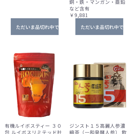
銅・鉄・マンガン・亜鉛
など含有
￥9,881
ただいま品切れ中です。
ただいま品切れ中です。
有機ルイボスティー ３０
ジンスト１５高麗人参濃
包 ルイボスリミテッド社
縮茶（一和発酵人参） 飲