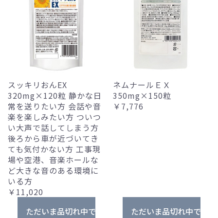
スッキリおんEX
ネムナールＥＸ
320mg×120粒 静かな日
350mg×150粒
常を送りたい方 会話や音
￥7,776
楽を楽しみたい方 ついつ
い大声で話してしまう方
後ろから車が近づいてき
ても気付かない方 工事現
場や空港、音楽ホールな
ど大きな音のある環境に
いる方
￥11,020
ただいま品切れ中です。
ただいま品切れ中です。